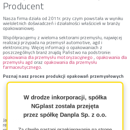
Producent
Nasza firma działa od 2011r. przy czym powstała w wyniku
wieloletnich doświadczeń i działalności właścicieli w branży
opakowaniowej.
Współpracujemy z wieloma sektorami przemysłu, najwięcej
realizacji przypada na przemysł automotive, agd i
elektroniczny. Więcej informacji o opakowaniach z
poszczególnych branż znajdą Państwo na podstronie:
opakowania dla przemysłu motoryzacyjnego
,
opakowania dla
przemysłu agd
oraz
opakowania dla przemysłu
farmaceutycznego
.
Poznaj nasz proces produkcji opakowań przemysłowych
Zapytanie.
Kalkulacja i oferta.
Projektowanie.
W drodze inkorporacji, spółka
Prototypowanie.
Zatwierdzenie opakowania.
NGplast została przejęta
Produkcja.
Dostarczenie zamówienia.
przez spółkę Danpla Sp. z o.o.
Jako
producent opakowań przemysłowych
kompleksowo
realizujemy każdą potrzebę Klienta, od doradztwa i
projektowania, po produkcję i dostarczenie opakowań.
Za chwilę nastąpi przekierowanie na stronę