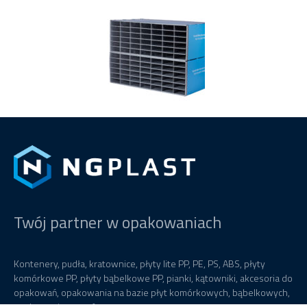
Twój partner w opakowaniach
Kontenery, pudła, kratownice, płyty lite PP, PE, PS, ABS, płyty
komórkowe PP, płyty bąbelkowe PP, pianki, kątowniki, akcesoria do
opakowań, opakowania na bazie płyt komórkowych, bąbelkowych,
opakowania termoformowane