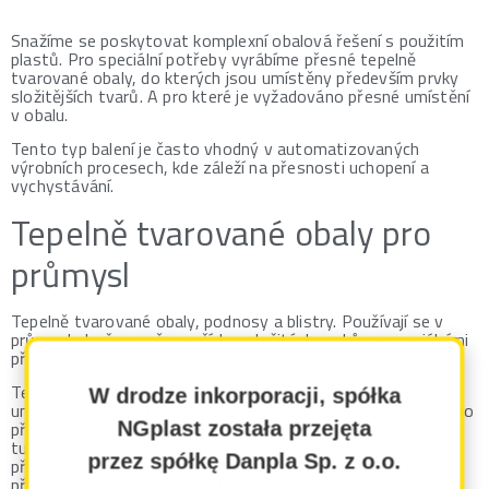
Snažíme se poskytovat komplexní obalová řešení s použitím
plastů.
Pro speciální potřeby vyrábíme přesné tepelně
tvarované obaly, do kterých jsou umístěny především prvky
složitějších tvarů. A pro které je vyžadováno přesné umístění
v obalu.
Tento typ balení je často vhodný v automatizovaných
výrobních procesech, kde záleží na přesnosti uchopení a
vychystávání.
Tepelně tvarované obaly pro
průmysl
Tepelně tvarované obaly, podnosy a blistry. Používají se v
průmyslu k přepravě menších a složitých prvků se speciálními
přepravními potřebami.
Tepelně tvarované podnosy a obaly jsou často
W drodze inkorporacji, spółka
umístěny/baleny do velkoobjemových kontejnerů, krabic nebo
přepravek, které poskytují dodatečnou ochranu, přiměřenou
NGplast została przejęta
tuhost a možnost bezpečného přemisťování během
przez spółkę Danpla Sp. z o.o.
přepravních fází. Vznikají tak kompletní moduly balení
připravené na specifičnost daného zákazníka.