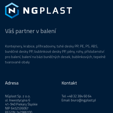
Váš partner v balení
Kontejnery, krabice, příhradoviny, tuhé desky PP, PE, PS, ABS,
buněčné desky PP, bublinkové desky PP, pěny, rohy, příslušenství
pro balení, balení na bázi buněčných desek, bublinkových, tepelně
tvarované obaly
Adresa
Kontakt
NGplast Sp. z o.o.
Tel:
+48 32 384 60 64
ul. Inwestycyjna 6
Email: biuro@ngplast.pl
41-940 Piekary Śląskie
NIP 6452536067
REGON 242986700