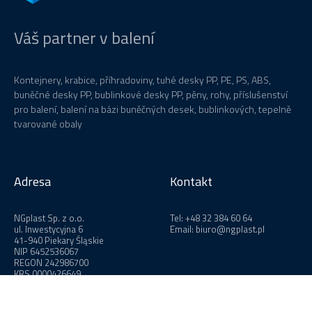
Váš partner v balení
Kontejnery, krabice, příhradoviny, tuhé desky PP, PE, PS, ABS,
buněčné desky PP, bublinkové desky PP, pěny, rohy, příslušenství
pro balení, balení na bázi buněčných desek, bublinkových, tepelně
tvarované obaly
Adresa
Kontakt
NGplast Sp. z o.o.
Tel:
+48 32 384 60 64
ul. Inwestycyjna 6
Email: biuro@ngplast.pl
41-940 Piekary Śląskie
NIP 6452536067
REGON 242986700
KRS 0000426649
Kapitał zakładowy: 300 000 zł