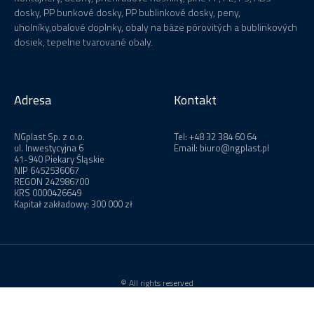
dosky, PP bunkové dosky, PP bublinkové dosky, peny,
uholníky,obalové doplnky, obaly na báze pórovitých a bublinkových
dosiek, tepelne tvarované obaly.
Adresa
Kontakt
NGplast Sp. z o.o.
Tel:
+48 32 384 60 64
ul. Inwestycyjna 6
Email: biuro@ngplast.pl
41-940 Piekary Śląskie
NIP 6452536067
REGON 242986700
KRS 0000426649
Kapitał zakładowy: 300 000 zł
© All rights reserved