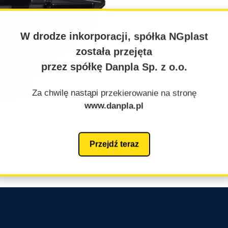
W drodze inkorporacji, spółka NGplast
została przejęta
przez spółkę Danpla Sp. z o.o.
Za chwilę nastąpi przekierowanie na stronę
www.danpla.pl
Przejdź teraz