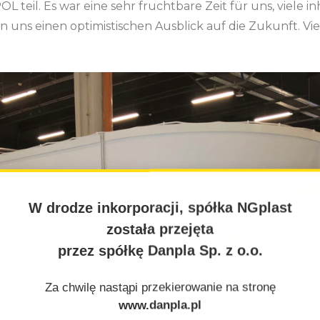
eil. Es war eine sehr fruchtbare Zeit für uns, viele in
 uns einen optimistischen Ausblick auf die Zukunft. Vi
W drodze inkorporacji, spółka NGplast
została przejęta
przez spółkę Danpla Sp. z o.o.
Za chwilę nastąpi przekierowanie na stronę
www.danpla.pl